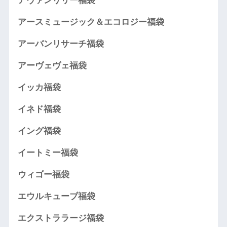
アヴァンリリー福袋
アースミュージック＆エコロジー福袋
アーバンリサーチ福袋
アーヴェヴェ福袋
イッカ福袋
イネド福袋
イング福袋
イートミー福袋
ウィゴー福袋
エウルキューブ福袋
エクストララージ福袋