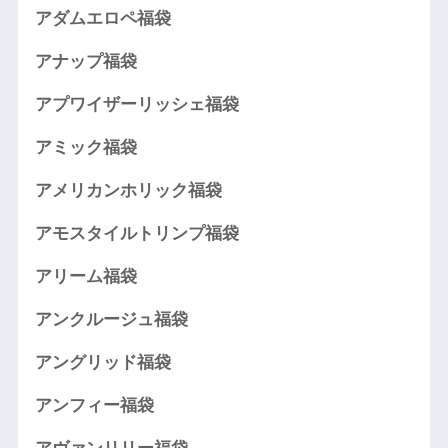
アダムエロペ福袋
アナップ福袋
アプワイザーリッシェ福袋
アミック福袋
アメリカンホリック福袋
アモスタイルトリンプ福袋
アリーム福袋
アンクルージュ福袋
アングリッド福袋
アンフィー福袋