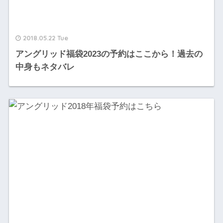
2018.05.22 Tue
アングリッド福袋2023の予約はここから！過去の
中身もネタバレ